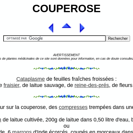
COUPEROSE
AVERTISSEMENT
s de plantes médicinales de ce site sont données pour information, en cas de doute consulte
Cataplasme
de feuilles fraîches froissées :
de
fraisier
, de laitue sauvage, de
reine-des-prés
, de fleur
jour sur la couperose, des
compresses
trempées dans une 
n
de laitue cultivée, 200g de laitue dans 0,50 litre d'eau, b
ou
de, 6
marrons
d'Inde écorcés, coupés en morceaux dans l l