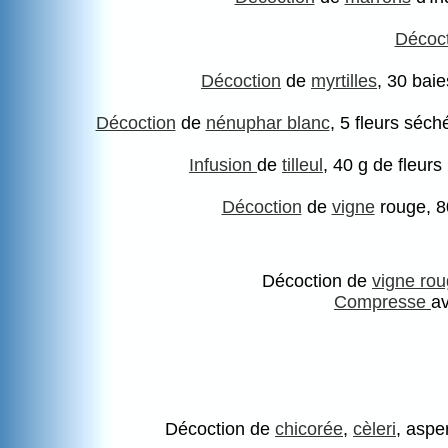
Décoct
Décoction
de
myrtilles
, 30 baie
Décoction
de
nénuphar blanc
, 5 fleurs séch
Infusion
de
tilleul
, 40 g de fleurs
Décoction
de
vigne
rouge, 80
Décoction de
vigne ro
Compresse
a
Décoction de
chicorée
,
cèleri
, aspe