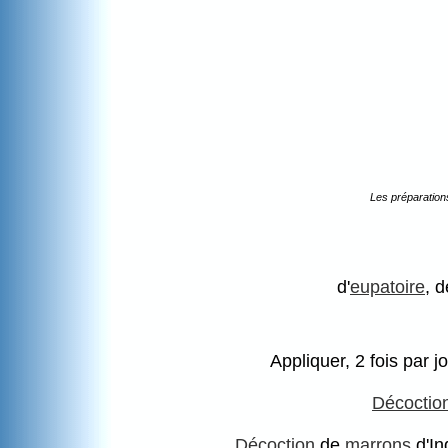
Les préparation
d'
eupatoire
, 
Appliquer, 2 fois par 
Décoctio
Décoction
de
marrons
d'In