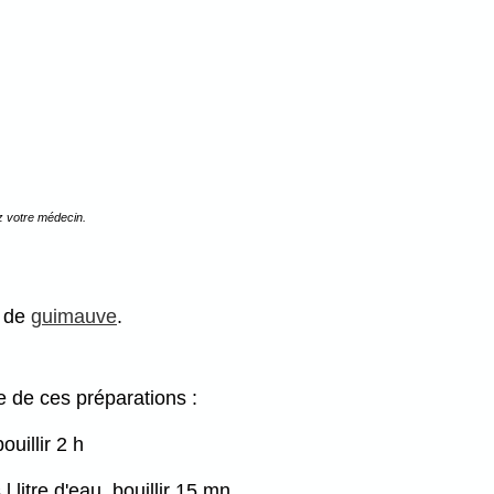
z votre médecin.
s de
guimauve
.
de ces préparations :
ouillir 2 h
itre d'eau, bouillir 15 mn.