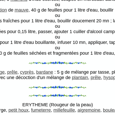
ou
ion
de
mauve
, 40 g de feuilles pour 1 litre d'eau, bouilli
ou
s fraîches pour 1 litre d'eau, bouillir doucement 20 mn ; l
ou
ées pour 0,15 litre, passer, ajouter 1 cuiller d'alcool ca
ou
 pour 1 litre d'eau bouillante, infuser 10 mn, appliquer, t
ou
 g de feuilles séchées et fragmentées pour 1 litre d'eau,
uge
,
prêle
,
cyprès
,
bardane
: 5 g de mélange par tasse, pl
vec une décoction d'un mélange de
plantain
,
prêle
,
hyso
ERYTHEME (Rougeur de la peau)
rge,
petit houx
,
fumeterre
,
millefeuille
,
aigremoine
,
boule